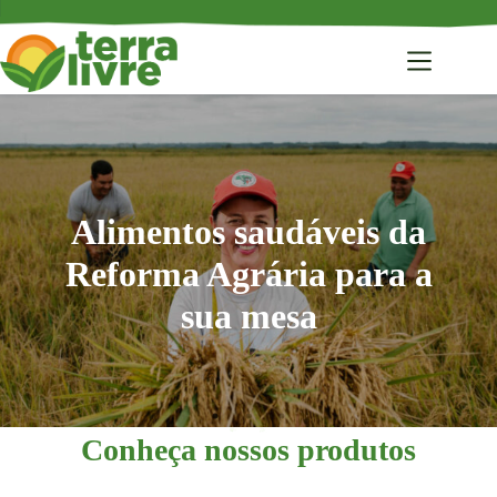
Pular
para
o
conteúdo
Alimentos saudáveis da
Alimentos saudáveis da Reforma Agrária para a sua
Reforma Agrária para a
mesa
sua mesa
Conheça nosso Armazém do Campo em
Porto Alegre!
Conheça nossos produtos