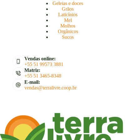
Geleias e doces
Grãos
Laticínios
Mel
Molhos
Orgânicos
Sucos
Vendas online:
+55 51 99573 3881
Matriz:
+55 51 3465-8348
E-mail:
vendas@terralivre.coop.br