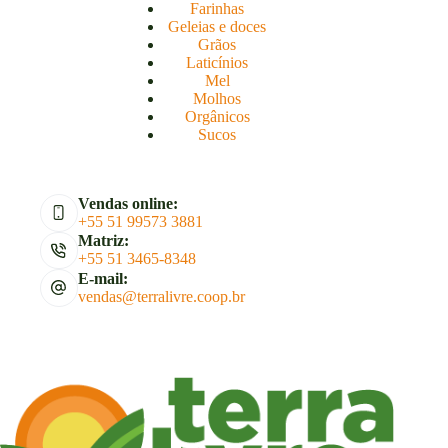
Farinhas
Geleias e doces
Grãos
Laticínios
Mel
Molhos
Orgânicos
Sucos
Vendas online:
+55 51 99573 3881
Matriz:
+55 51 3465-8348
E-mail:
vendas@terralivre.coop.br