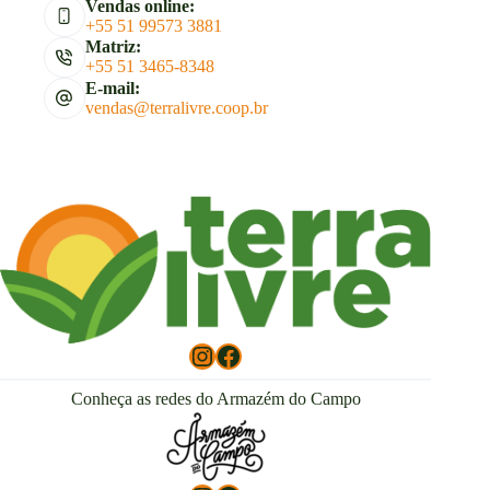
Vendas online:
+55 51 99573 3881
Matriz:
+55 51 3465-8348
E-mail:
vendas@terralivre.coop.br
Instagram
Facebook
Conheça as redes do Armazém do Campo