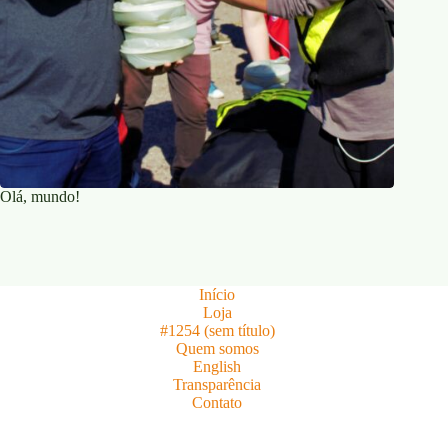
Olá, mundo!
Início
Loja
#1254 (sem título)
Quem somos
English
Transparência
Contato